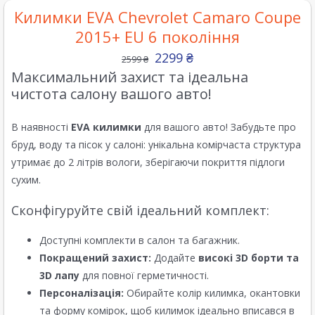
Килимки EVA Chevrolet Camaro Coupe
2015+ EU 6 покоління
2299
₴
2599
₴
Максимальний захист та ідеальна
чистота салону вашого авто!
В наявності
EVA килимки
для вашого авто! Забудьте про
бруд, воду та пісок у салоні: унікальна комірчаста структура
утримає до 2 літрів вологи, зберігаючи покриття підлоги
сухим.
Сконфігуруйте свій ідеальний комплект:
Доступні комплекти в салон та багажник.
Покращений захист:
Додайте
високі 3D борти та
3D лапу
для повної герметичності.
Персоналізація:
Обирайте колір килимка, окантовки
та форму комірок, щоб килимок ідеально вписався в