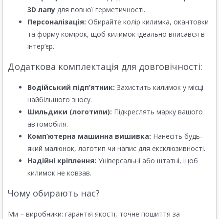
3D лапу
для повної герметичності.
Персоналізація:
Обирайте колір килимка, окантовки
та форму комірок, щоб килимок ідеально вписався в
інтер’єр.
Додаткова комплектація для довговічності:
Водійський підп’ятник:
Захистить килимок у місці
найбільшого зносу.
Шильдики (логотипи):
Підкреслять марку вашого
автомобіля.
Комп’ютерна машинна вишивка:
Нанесіть будь-
який малюнок, логотип чи напис для ексклюзивності.
Надійні кріплення:
Універсальні або штатні, щоб
килимок не ковзав.
Чому обирають нас?
Ми – виробники: гарантія якості, точне пошиття за