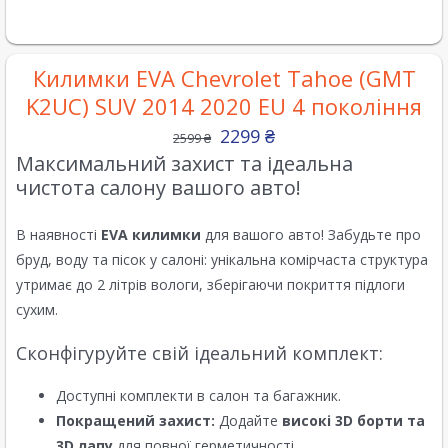
Килимки EVA Chevrolet Tahoe (GMT
K2UC) SUV 2014 2020 EU 4 покоління
2299
₴
2599
₴
Максимальний захист та ідеальна
чистота салону вашого авто!
В наявності
EVA килимки
для вашого авто! Забудьте про
бруд, воду та пісок у салоні: унікальна комірчаста структура
утримає до 2 літрів вологи, зберігаючи покриття підлоги
сухим.
Сконфігуруйте свій ідеальний комплект:
Доступні комплекти в салон та багажник.
Покращений захист:
Додайте
високі 3D борти та
3D лапу
для повної герметичності.