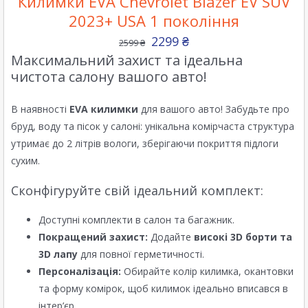
Килимки EVA Chevrolet Blazer EV SUV
2023+ USA 1 покоління
2299
₴
2599
₴
Максимальний захист та ідеальна
чистота салону вашого авто!
В наявності
EVA килимки
для вашого авто! Забудьте про
бруд, воду та пісок у салоні: унікальна комірчаста структура
утримає до 2 літрів вологи, зберігаючи покриття підлоги
сухим.
Сконфігуруйте свій ідеальний комплект:
Доступні комплекти в салон та багажник.
Покращений захист:
Додайте
високі 3D борти та
3D лапу
для повної герметичності.
Персоналізація:
Обирайте колір килимка, окантовки
та форму комірок, щоб килимок ідеально вписався в
інтер’єр.