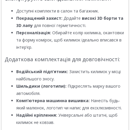
Доступні комплекти в салон та багажник.
Покращений захист:
Додайте
високі 3D борти та
3D лапу
для повної герметичності.
Персоналізація:
Обирайте колір килимка, окантовки
та форму комірок, щоб килимок ідеально вписався в
інтер’єр.
Додаткова комплектація для довговічності:
Водійський підп’ятник:
Захистить килимок у місці
найбільшого зносу.
Шильдики (логотипи):
Підкреслять марку вашого
автомобіля.
Комп’ютерна машинна вишивка:
Нанесіть будь-
який малюнок, логотип чи напис для ексклюзивності.
Надійні кріплення:
Універсальні або штатні, щоб
килимок не ковзав.