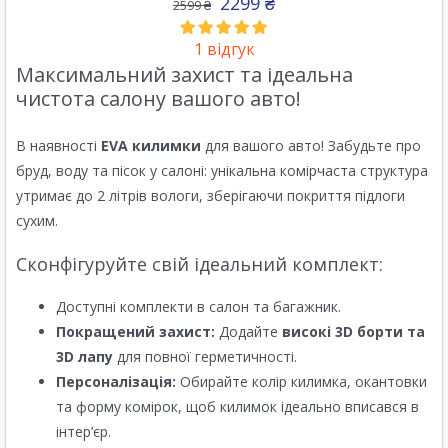
2299
₴
2599
₴
1
відгук
Максимальний захист та ідеальна
чистота салону вашого авто!
В наявності
EVA килимки
для вашого авто! Забудьте про
бруд, воду та пісок у салоні: унікальна комірчаста структура
утримає до 2 літрів вологи, зберігаючи покриття підлоги
сухим.
Сконфігуруйте свій ідеальний комплект:
Доступні комплекти в салон та багажник.
Покращений захист:
Додайте
високі 3D борти та
3D лапу
для повної герметичності.
Персоналізація:
Обирайте колір килимка, окантовки
та форму комірок, щоб килимок ідеально вписався в
інтер’єр.