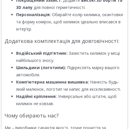
Покращений захист:
Додайте
високі 3D борти та
3D лапу
для повної герметичності.
Персоналізація:
Обирайте колір килимка, окантовки
та форму комірок, щоб килимок ідеально вписався в
інтер’єр.
Додаткова комплектація для довговічності:
Водійський підп’ятник:
Захистить килимок у місці
найбільшого зносу.
Шильдики (логотипи):
Підкреслять марку вашого
автомобіля.
Комп’ютерна машинна вишивка:
Нанесіть будь-
який малюнок, логотип чи напис для ексклюзивності.
Надійні кріплення:
Універсальні або штатні, щоб
килимок не ковзав.
Чому обирають нас?
Ми – виробники: гарантія якості, точне пошиття за