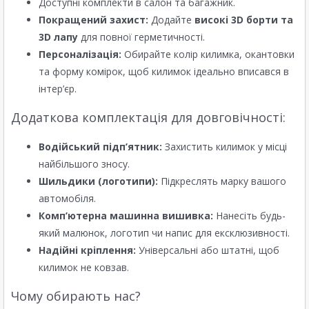
Доступні комплекти в салон та багажник.
Покращений захист:
Додайте
високі 3D борти та
3D лапу
для повної герметичності.
Персоналізація:
Обирайте колір килимка, окантовки
та форму комірок, щоб килимок ідеально вписався в
інтер’єр.
Додаткова комплектація для довговічності:
Водійський підп’ятник:
Захистить килимок у місці
найбільшого зносу.
Шильдики (логотипи):
Підкреслять марку вашого
автомобіля.
Комп’ютерна машинна вишивка:
Нанесіть будь-
який малюнок, логотип чи напис для ексклюзивності.
Надійні кріплення:
Універсальні або штатні, щоб
килимок не ковзав.
Чому обирають нас?