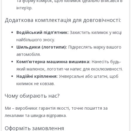
та форму комірок, щоб килимок ідеально вписався в
інтер’єр.
Додаткова комплектація для довговічності:
Водійський підп’ятник:
Захистить килимок у місці
найбільшого зносу.
Шильдики (логотипи):
Підкреслять марку вашого
автомобіля.
Комп’ютерна машинна вишивка:
Нанесіть будь-
який малюнок, логотип чи напис для ексклюзивності.
Надійні кріплення:
Універсальні або штатні, щоб
килимок не ковзав.
Чому обирають нас?
Ми – виробники: гарантія якості, точне пошиття за
лекалами та швидка відправка.
Оформіть замовлення