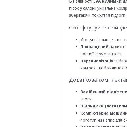
В наявності
EVA килимки
дл
пісок у салоні: унікальна ком
зберігаючи покриття підлоги 
Сконфігуруйте свій ід
Доступні комплекти в с
Покращений захист:
повної герметичності.
Персоналізація:
Обира
комірок, щоб килимок ід
Додаткова комплектаці
Водійський підп’ятни
зносу.
Шильдики (логотипи
Комп’ютерна машинн
логотип чи напис для е