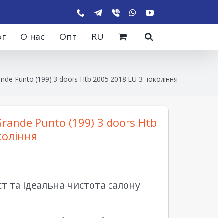
ог
О нас
Опт
RU
ande Punto (199) 3 doors Htb 2005 2018 EU 3 покоління
rande Punto (199) 3 doors Htb
коління
 та ідеальна чистота салону