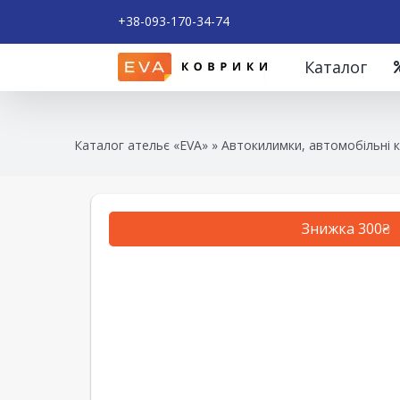
+38-093-170-34-74
Каталог
Каталог ательє «EVA»
»
Автокилимки, автомобільні 
Знижка 300₴