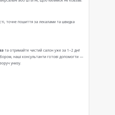
версальні або штатні, щоб килимок не ковзав.
сті, точне пошиття за лекалами та швидка
аз
та отримайте чистий салон уже за 1–2 дні!
ибором, наші консультанти готові допомогти —
воруч унизу.