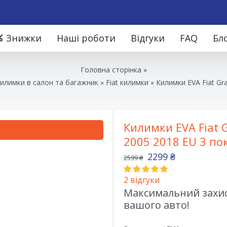
Знижки
Наші роботи
Відгуки
FAQ
Бл
Головна сторінка
»
килимки в салон та багажник
»
Fiat килимки
»
Килимки EVA Fiat Gr
Килимки EVA Fiat G
2005 2018 EU 3 по
2299
₴
2599
₴
2
відгуки
Максимальний захист
вашого авто!