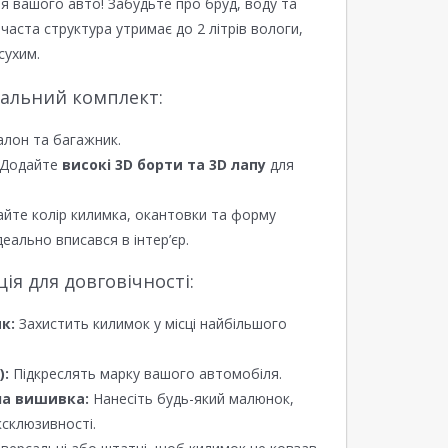
я вашого авто! Забудьте про бруд, воду та
ірчаста структура утримає до 2 літрів вологи,
сухим.
еальний комплект:
алон та багажник.
Додайте
високі 3D борти та 3D лапу
для
йте колір килимка, окантовки та форму
еально вписався в інтер’єр.
я для довговічності:
к:
Захистить килимок у місці найбільшого
):
Підкреслять марку вашого автомобіля.
а вишивка:
Нанесіть будь-який малюнок,
ксклюзивності.