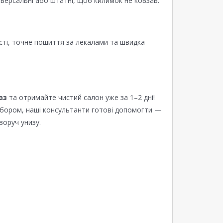
версальні або штатні, щоб килимок не ковзав.
сті, точне пошиття за лекалами та швидка
аз
та отримайте чистий салон уже за 1–2 дні!
ибором, наші консультанти готові допомогти —
воруч унизу.