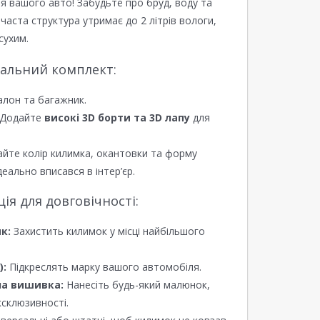
я вашого авто! Забудьте про бруд, воду та
ірчаста структура утримає до 2 літрів вологи,
сухим.
еальний комплект:
алон та багажник.
Додайте
високі 3D борти та 3D лапу
для
йте колір килимка, окантовки та форму
еально вписався в інтер’єр.
я для довговічності:
к:
Захистить килимок у місці найбільшого
):
Підкреслять марку вашого автомобіля.
а вишивка:
Нанесіть будь-який малюнок,
ксклюзивності.