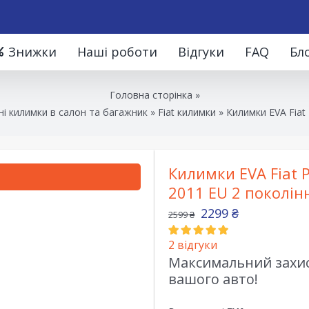
Знижки
Наші роботи
Відгуки
FAQ
Бл
Головна сторінка
»
і килимки в салон та багажник
»
Fiat килимки
»
Килимки EVA Fiat 
Килимки EVA Fiat P
2011 EU 2 поколін
2299
₴
2599
₴
2
відгуки
Максимальний захист
вашого авто!