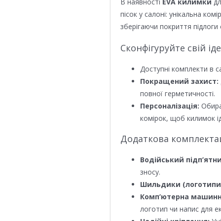
В наявності
EVA килимки
дл
пісок у салоні: унікальна ком
зберігаючи покриття підлоги 
Сконфігуруйте свій ід
Доступні комплекти в с
Покращений захист:
повної герметичності.
Персоналізація:
Обира
комірок, щоб килимок ід
Додаткова комплектаці
Водійський підп’ятни
зносу.
Шильдики (логотипи
Комп’ютерна машинн
логотип чи напис для е