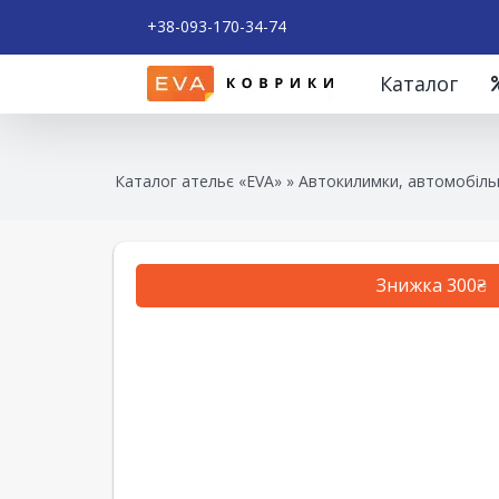
+38-093-170-34-74
Каталог
Каталог ательє «EVA»
»
Автокилимки, автомобільн
Знижка 300₴