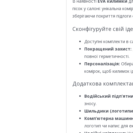
В наявності
EVA килимки
дл
пісок у салоні: унікальна ком
зберігаючи покриття підлоги 
Сконфігуруйте свій ід
Доступні комплекти в с
Покращений захист:
повної герметичності.
Персоналізація:
Обира
комірок, щоб килимок ід
Додаткова комплектаці
Водійський підп’ятни
зносу.
Шильдики (логотипи
Комп’ютерна машинн
логотип чи напис для е