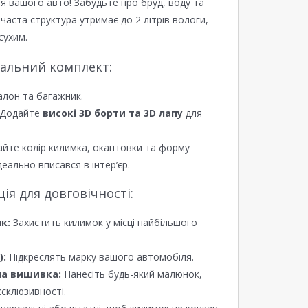
я вашого авто! Забудьте про бруд, воду та
ірчаста структура утримає до 2 літрів вологи,
сухим.
еальний комплект:
алон та багажник.
Додайте
високі 3D борти та 3D лапу
для
йте колір килимка, окантовки та форму
еально вписався в інтер’єр.
я для довговічності:
к:
Захистить килимок у місці найбільшого
):
Підкреслять марку вашого автомобіля.
а вишивка:
Нанесіть будь-який малюнок,
ксклюзивності.