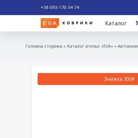
+38-093-170-34-74
Каталог
Головна сторінка
»
Каталог ательє «EVA»
»
Автокили
Знижка 300₴