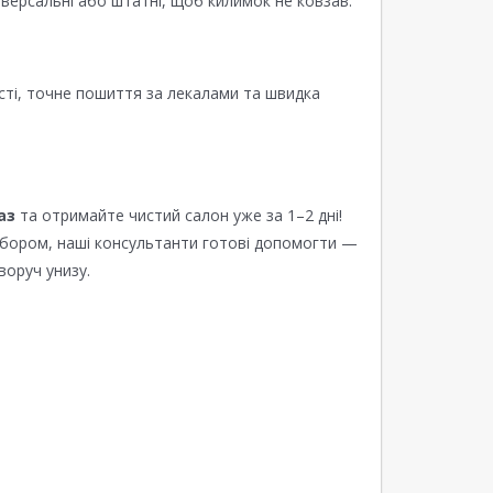
версальні або штатні, щоб килимок не ковзав.
сті, точне пошиття за лекалами та швидка
аз
та отримайте чистий салон уже за 1–2 дні!
ибором, наші консультанти готові допомогти —
воруч унизу.