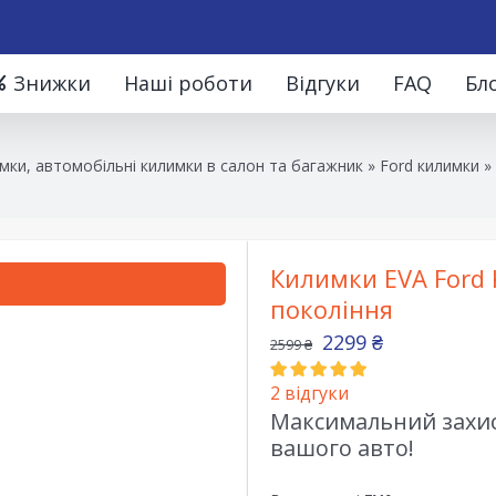
Знижки
Наші роботи
Відгуки
FAQ
Бл
мки, автомобільні килимки в салон та багажник
»
Ford килимки
»
Килимки EVA Ford 
покоління
2299
₴
2599
₴
2
відгуки
Максимальний захист
вашого авто!