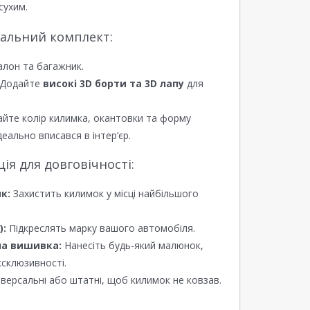
сухим.
еальний комплект:
алон та багажник.
Додайте
високі 3D борти та 3D лапу
для
йте колір килимка, окантовки та форму
еально вписався в інтер’єр.
я для довговічності:
к:
Захистить килимок у місці найбільшого
):
Підкреслять марку вашого автомобіля.
а вишивка:
Нанесіть будь-який малюнок,
ксклюзивності.
версальні або штатні, щоб килимок не ковзав.