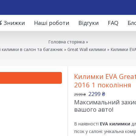
Знижки
Наші роботи
Відгуки
FAQ
Бл
Головна сторінка
»
 килимки в салон та багажник
»
Great Wall килимки
»
Килимки EVA
Килимки EVA Great
2016 1 покоління
2299
₴
2599
₴
Максимальний захист
вашого авто!
В наявності
EVA килимки
дл
пісок у салоні: унікальна ком