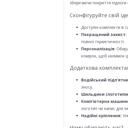
зберігаючи покриття підлоги 
Сконфігуруйте свій ід
Доступні комплекти в с
Покращений захист:
повної герметичності.
Персоналізація:
Обира
комірок, щоб килимок ід
Додаткова комплектаці
Водійський підп’ятни
зносу.
Шильдики (логотипи
Комп’ютерна машинн
логотип чи напис для е
Надійні кріплення:
Уні
Чому обирають нас?