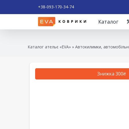
+38-093-170-34-74
Каталог
Каталог ательє «EVA»
»
Автокилимки, автомобільні
Знижка 300₴