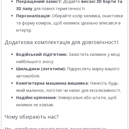
Покращений захист:
Додайте
високі 3D борти та
3D лапу
для повної герметичності.
Персоналізація:
Обирайте колір килимка, окантовки
та форму комірок, щоб килимок ідеально вписався в
інтер’єр.
Додаткова комплектація для довговічності:
Водійський підп’ятник:
Захистить килимок у місці
найбільшого зносу.
Шильдики (логотипи):
Підкреслять марку вашого
автомобіля.
Комп’ютерна машинна вишивка:
Нанесіть будь-
який малюнок, логотип чи напис для ексклюзивності.
Надійні кріплення:
Універсальні або штатні, щоб
килимок не ковзав.
Чому обирають нас?
Ми – виробники: гарантія якості, точне пошиття за