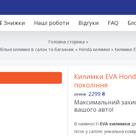
Знижки
Наші роботи
Відгуки
FAQ
Бл
Головна сторінка
»
ільні килимки в салон та багажник
»
Honda килимки
»
Килимки E
Килимки EVA Honda
покоління
2299
₴
2599
₴
Максимальний захист
вашого авто!
В наявності
EVA килимки
дл
пісок у салоні: унікальна ком