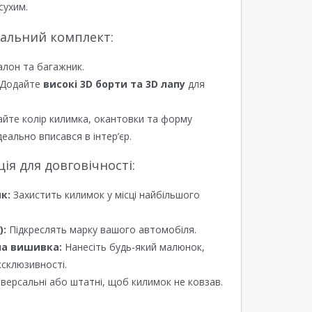
сухим.
еальний комплект:
алон та багажник.
Додайте
високі 3D борти та 3D лапу
для
йте колір килимка, окантовки та форму
еально вписався в інтер’єр.
я для довговічності:
к:
Захистить килимок у місці найбільшого
):
Підкреслять марку вашого автомобіля.
а вишивка:
Нанесіть будь-який малюнок,
ксклюзивності.
версальні або штатні, щоб килимок не ковзав.