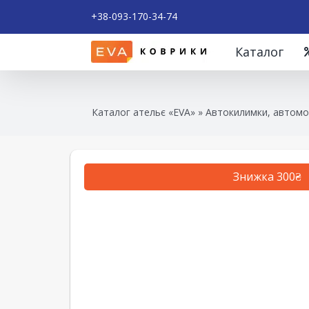
+38-093-170-34-74
Каталог
Каталог ательє «EVA»
»
Автокилимки, автомоб
Знижка 300₴