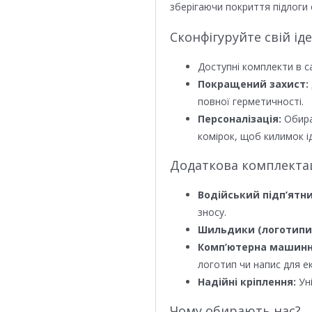
зберігаючи покриття підлоги 
Сконфігуруйте свій ід
Доступні комплекти в с
Покращений захист:
повної герметичності.
Персоналізація:
Обира
комірок, щоб килимок ід
Додаткова комплектаці
Водійський підп’ятни
зносу.
Шильдики (логотипи
Комп’ютерна машинн
логотип чи напис для е
Надійні кріплення:
Уні
Чому обирають нас?