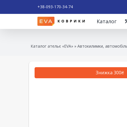
+38-093-170-34-74
Каталог
Каталог ательє «EVA»
»
Автокилимки, автомобіль
Знижка 300₴