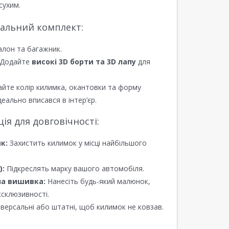
сухим.
еальний комплект:
алон та багажник.
Додайте
високі 3D борти та 3D лапу
для
йте колір килимка, окантовки та форму
еально вписався в інтер’єр.
я для довговічності:
к:
Захистить килимок у місці найбільшого
):
Підкреслять марку вашого автомобіля.
а вишивка:
Нанесіть будь-який малюнок,
ксклюзивності.
версальні або штатні, щоб килимок не ковзав.