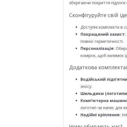
зберігаючи покриття підлоги 
Сконфігуруйте свій ід
Доступні комплекти в с
Покращений захист:
повної герметичності.
Персоналізація:
Обира
комірок, щоб килимок ід
Додаткова комплектаці
Водійський підп’ятни
зносу.
Шильдики (логотипи
Комп’ютерна машинн
логотип чи напис для е
Надійні кріплення:
Уні
Чому обирають нас?