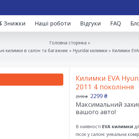
Знижки
Наші роботи
Відгуки
FAQ
Бл
Головна сторінка
»
ні килимки в салон та багажник
»
Hyundai килимки
»
Килимки EVA 
Килимки EVA Hyund
2011 4 покоління
2299
₴
2599
₴
Максимальний захист
вашого авто!
В наявності
EVA килимки
дл
пісок у салоні: унікальна ком