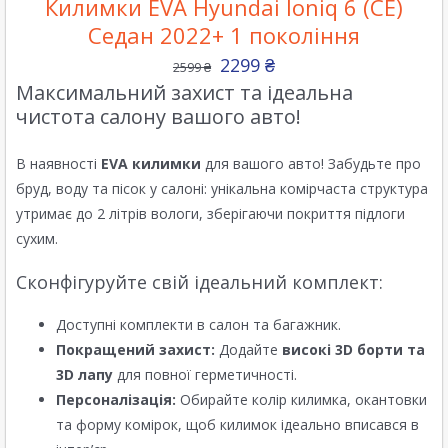
Килимки EVA Hyundai Ioniq 6 (CE)
Седан 2022+ 1 покоління
2299
₴
2599
₴
Максимальний захист та ідеальна
чистота салону вашого авто!
В наявності
EVA килимки
для вашого авто! Забудьте про
бруд, воду та пісок у салоні: унікальна комірчаста структура
утримає до 2 літрів вологи, зберігаючи покриття підлоги
сухим.
Сконфігуруйте свій ідеальний комплект:
Доступні комплекти в салон та багажник.
Покращений захист:
Додайте
високі 3D борти та
3D лапу
для повної герметичності.
Персоналізація:
Обирайте колір килимка, окантовки
та форму комірок, щоб килимок ідеально вписався в