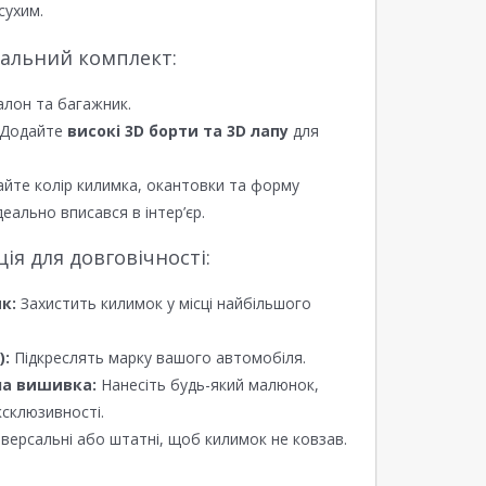
сухим.
еальний комплект:
алон та багажник.
Додайте
високі 3D борти та 3D лапу
для
йте колір килимка, окантовки та форму
еально вписався в інтер’єр.
я для довговічності:
к:
Захистить килимок у місці найбільшого
):
Підкреслять марку вашого автомобіля.
а вишивка:
Нанесіть будь-який малюнок,
ксклюзивності.
версальні або штатні, щоб килимок не ковзав.