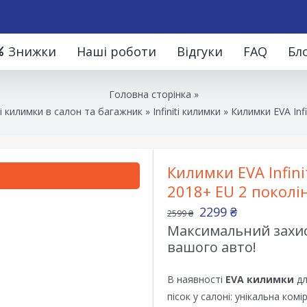
Знижки
Наші роботи
Відгуки
FAQ
Бл
Головна сторінка
»
 килимки в салон та багажник
»
Infiniti килимки
»
Килимки EVA Infi
Килимки EVA Infini
2018+ EU 2 поколі
2299
₴
2599
₴
Максимальний захист
вашого авто!
В наявності
EVA килимки
дл
пісок у салоні: унікальна ком