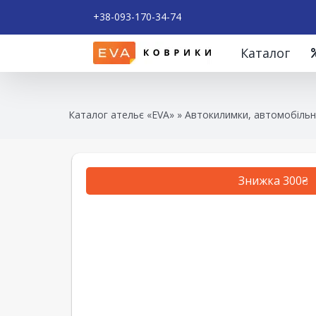
+38-093-170-34-74
Каталог
Каталог ательє «EVA»
»
Автокилимки, автомобільні
Знижка 300₴