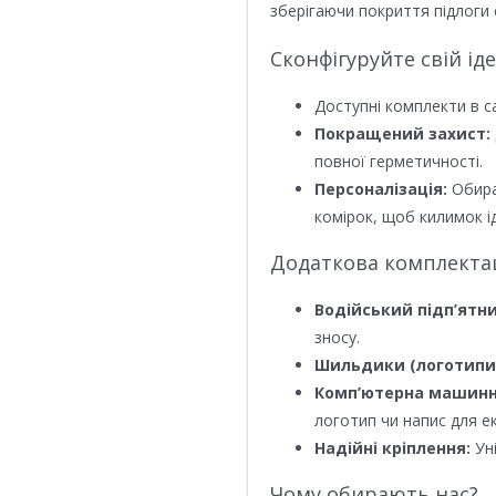
зберігаючи покриття підлоги 
Сконфігуруйте свій ід
Доступні комплекти в с
Покращений захист:
повної герметичності.
Персоналізація:
Обира
комірок, щоб килимок ід
Додаткова комплектаці
Водійський підп’ятни
зносу.
Шильдики (логотипи
Комп’ютерна машинн
логотип чи напис для е
Надійні кріплення:
Уні
Чому обирають нас?