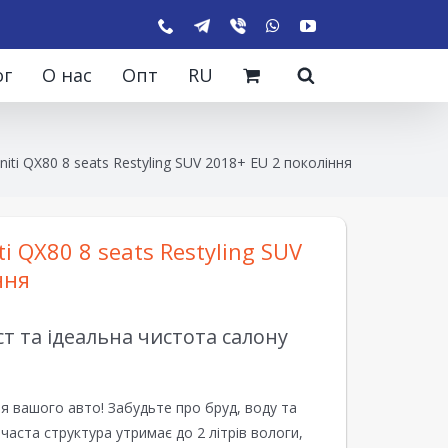
ог
О нас
Опт
RU
niti QX80 8 seats Restyling SUV 2018+ EU 2 покоління
ti QX80 8 seats Restyling SUV
ння
 та ідеальна чистота салону
я вашого авто! Забудьте про бруд, воду та
ірчаста структура утримає до 2 літрів вологи,