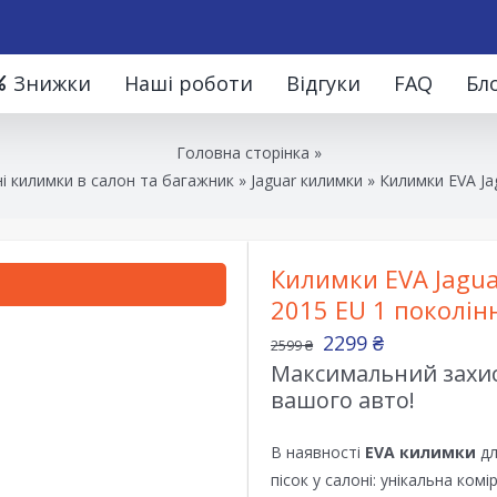
Знижки
Наші роботи
Відгуки
FAQ
Бл
Головна сторінка
»
і килимки в салон та багажник
»
Jaguar килимки
»
Килимки EVA Ja
Килимки EVA Jagua
2015 EU 1 поколін
2299
₴
2599
₴
Максимальний захист
вашого авто!
В наявності
EVA килимки
дл
пісок у салоні: унікальна ком