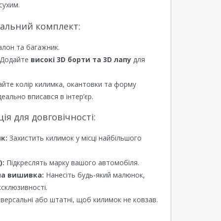
сухим.
еальний комплект:
алон та багажник.
Додайте
високі 3D борти та 3D лапу
для
йте колір килимка, окантовки та форму
еально вписався в інтер’єр.
я для довговічності:
к:
Захистить килимок у місці найбільшого
):
Підкреслять марку вашого автомобіля.
а вишивка:
Нанесіть будь-який малюнок,
ксклюзивності.
версальні або штатні, щоб килимок не ковзав.