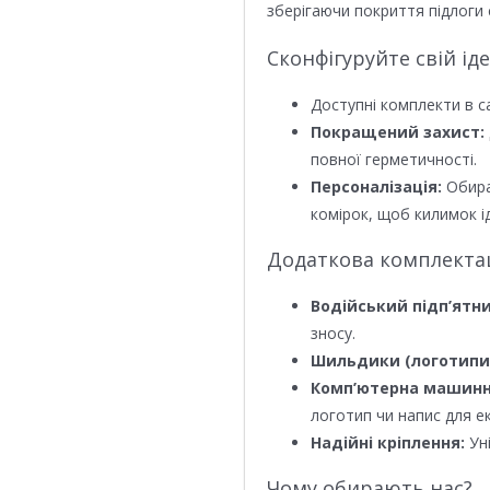
зберігаючи покриття підлоги 
Сконфігуруйте свій ід
Доступні комплекти в с
Покращений захист:
повної герметичності.
Персоналізація:
Обира
комірок, щоб килимок ід
Додаткова комплектаці
Водійський підп’ятни
зносу.
Шильдики (логотипи
Комп’ютерна машинн
логотип чи напис для е
Надійні кріплення:
Уні
Чому обирають нас?