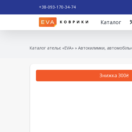
+38-093-170-34-74
Каталог
Каталог ательє «EVA»
»
Автокилимки, автомобільн
Знижка 300₴