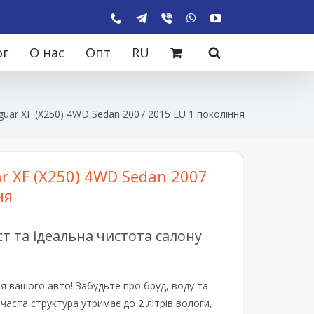
ог
О нас
Опт
RU
guar XF (X250) 4WD Sedan 2007 2015 EU 1 покоління
r XF (X250) 4WD Sedan 2007
ня
 та ідеальна чистота салону
я вашого авто! Забудьте про бруд, воду та
ірчаста структура утримає до 2 літрів вологи,