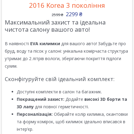
2016 Korea 3 покоління
2299
₴
2599
₴
Максимальний захист та ідеальна
чистота салону вашого авто!
В наявності
EVA килимки
для вашого авто! Забудьте про
бруд, воду та пісок у салоні: унікальна комірчаста структура
утримає до 2 літрів вологи, зберігаючи покриття підлоги
сухим.
Сконфігуруйте свій ідеальний комплект:
Доступні комплекти в салон та багажник.
Покращений захист:
Додайте
високі 3D борти та
3D лапу
для повної герметичності.
Персоналізація:
Обирайте колір килимка, окантовки
та форму комірок, щоб килимок ідеально вписався в
інтер’єр.