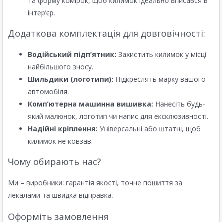
та форму комірок, щоб килимок ідеально вписався в
інтер’єр.
Додаткова комплектація для довговічності:
Водійський підп’ятник:
Захистить килимок у місці
найбільшого зносу.
Шильдики (логотипи):
Підкреслять марку вашого
автомобіля.
Комп’ютерна машинна вишивка:
Нанесіть будь-
який малюнок, логотип чи напис для ексклюзивності.
Надійні кріплення:
Універсальні або штатні, щоб
килимок не ковзав.
Чому обирають нас?
Ми – виробники: гарантія якості, точне пошиття за
лекалами та швидка відправка.
Оформіть замовлення