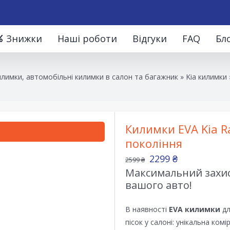
Знижки
Наші роботи
Відгуки
FAQ
Бл
лимки, автомобільні килимки в салон та багажник
»
Kia килимки
Килимки EVA Kia R
покоління
2299
₴
2599
₴
Максимальний захист
вашого авто!
В наявності
EVA килимки
дл
пісок у салоні: унікальна ком