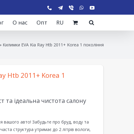
ог
О нас
Опт
RU
»
Килимки EVA Kia Ray Htb 2011+ Korea 1 покоління
ay Htb 2011+ Korea 1
 та ідеальна чистота салону
я вашого авто! Забудьте про бруд, воду та
ірчаста структура утримає до 2 літрів вологи,