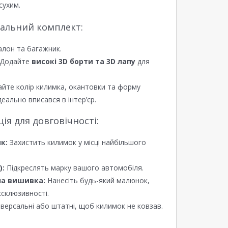
сухим.
еальний комплект:
алон та багажник.
Додайте
високі 3D борти та 3D лапу
для
йте колір килимка, окантовки та форму
еально вписався в інтер’єр.
я для довговічності:
к:
Захистить килимок у місці найбільшого
):
Підкреслять марку вашого автомобіля.
а вишивка:
Нанесіть будь-який малюнок,
ксклюзивності.
версальні або штатні, щоб килимок не ковзав.