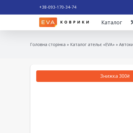
+38-093-170-34-74
Каталог
Головна сторінка
»
Каталог ательє «EVA»
»
Автоки
Знижка 300₴