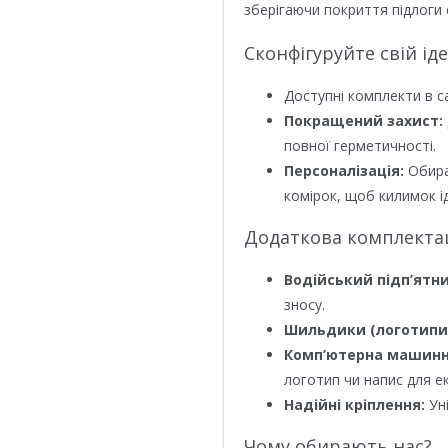
зберігаючи покриття підлоги 
Сконфігуруйте свій ід
Доступні комплекти в с
Покращений захист:
повної герметичності.
Персоналізація:
Обира
комірок, щоб килимок ід
Додаткова комплектаці
Водійський підп’ятни
зносу.
Шильдики (логотипи
Комп’ютерна машинн
логотип чи напис для е
Надійні кріплення:
Уні
Чому обирають нас?