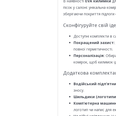
В наявності
EVA килимки
дл
пісок у салоні: унікальна ком
зберігаючи покриття підлоги 
Сконфігуруйте свій ід
Доступні комплекти в с
Покращений захист:
повної герметичності.
Персоналізація:
Обира
комірок, щоб килимок ід
Додаткова комплектаці
Водійський підп’ятни
зносу.
Шильдики (логотипи
Комп’ютерна машинн
логотип чи напис для е