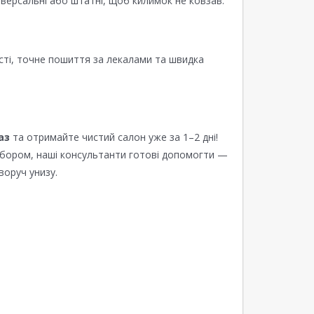
версальні або штатні, щоб килимок не ковзав.
сті, точне пошиття за лекалами та швидка
аз
та отримайте чистий салон уже за 1–2 дні!
ибором, наші консультанти готові допомогти —
воруч унизу.