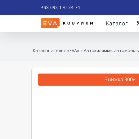
+38-093-170-34-74
Каталог
Каталог ательє «EVA»
»
Автокилимки, автомобіль
Знижка 300₴