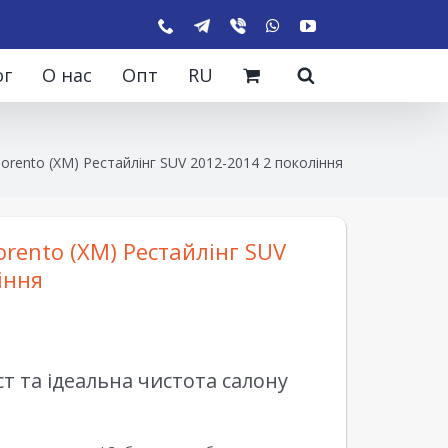
ог
О нас
Опт
RU
orento (XM) Рестайлінг SUV 2012-2014 2 покоління
orento (XM) Рестайлінг SUV
іння
 та ідеальна чистота салону