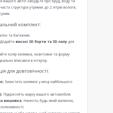
я вашого авто! Забудьте про бруд, воду та
ірчаста структура утримає до 2 літрів вологи,
сухим.
еальний комплект:
алон та багажник.
Додайте
високі 3D борти та 3D лапу
для
йте колір килимка, окантовки та форму
еально вписався в інтер’єр.
я для довговічності:
к:
Захистить килимок у місці найбільшого
):
Підкреслять марку вашого автомобіля.
а вишивка:
Нанесіть будь-який малюнок,
ксклюзивності.