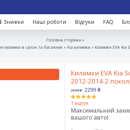
Знижки
Наші роботи
Відгуки
FAQ
Бл
Головна сторінка
»
ні килимки в салон та багажник
»
Kia килимки
»
Килимки EVA Kia S
Килимки EVA Kia S
2012-2014 2 покол
2299
₴
2599
₴
1
відгук
Максимальний захист
вашого авто!