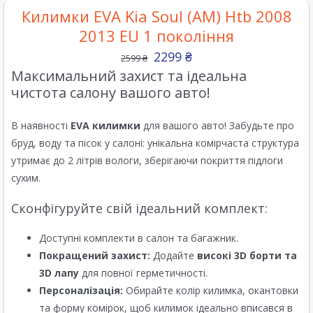
Килимки EVA Kia Soul (AM) Htb 2008
2013 EU 1 покоління
2299
₴
2599
₴
Максимальний захист та ідеальна
чистота салону вашого авто!
В наявності
EVA килимки
для вашого авто! Забудьте про
бруд, воду та пісок у салоні: унікальна комірчаста структура
утримає до 2 літрів вологи, зберігаючи покриття підлоги
сухим.
Сконфігуруйте свій ідеальний комплект:
Доступні комплекти в салон та багажник.
Покращений захист:
Додайте
високі 3D борти та
3D лапу
для повної герметичності.
Персоналізація:
Обирайте колір килимка, окантовки
та форму комірок, щоб килимок ідеально вписався в