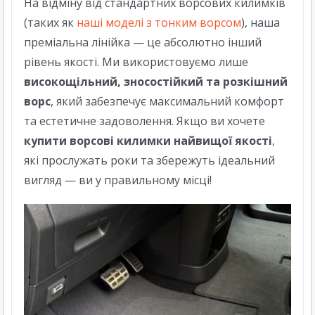
На відміну від стандартних ворсових килимків
(таких як
наші моделі з тонким ворсом
), наша
преміальна лінійка — це абсолютно інший
рівень якості. Ми використовуємо лише
високощільний, зносостійкий та розкішний
ворс
, який забезпечує максимальний комфорт
та естетичне задоволення. Якщо ви хочете
купити ворсові килимки найвищої якості
,
які прослужать роки та збережуть ідеальний
вигляд — ви у правильному місці!