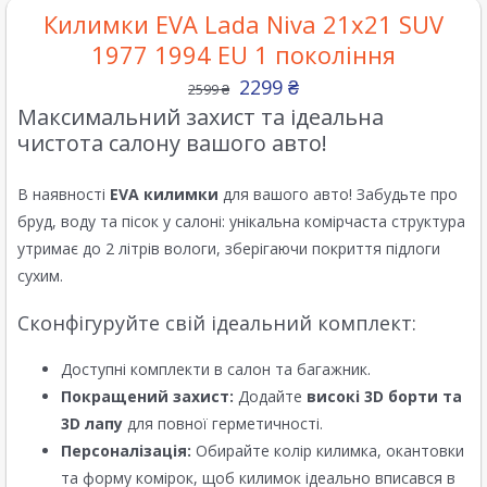
Килимки EVA Lada Niva 21х21 SUV
1977 1994 EU 1 покоління
2299
₴
2599
₴
Максимальний захист та ідеальна
чистота салону вашого авто!
В наявності
EVA килимки
для вашого авто! Забудьте про
бруд, воду та пісок у салоні: унікальна комірчаста структура
утримає до 2 літрів вологи, зберігаючи покриття підлоги
сухим.
Сконфігуруйте свій ідеальний комплект:
Доступні комплекти в салон та багажник.
Покращений захист:
Додайте
високі 3D борти та
3D лапу
для повної герметичності.
Персоналізація:
Обирайте колір килимка, окантовки
та форму комірок, щоб килимок ідеально вписався в