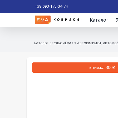
+38-093-170-34-74
Каталог
Каталог ательє «EVA»
»
Автокилимки, автомоб
Знижка 300₴