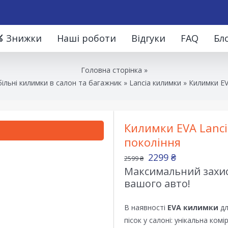
Знижки
Наші роботи
Відгуки
FAQ
Бл
Головна сторінка
»
ільні килимки в салон та багажник
»
Lancia килимки
»
Килимки EV
Килимки EVA Lanci
покоління
2299
₴
2599
₴
Максимальний захист
вашого авто!
В наявності
EVA килимки
дл
пісок у салоні: унікальна ком