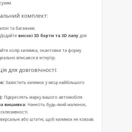
сухим.
еальний комплект:
алон та багажник.
Додайте
високі 3D борти та 3D лапу
для
йте колір килимка, окантовки та форму
еально вписався в інтер’єр.
я для довговічності:
к:
Захистить килимок у місці найбільшого
):
Підкреслять марку вашого автомобіля.
а вишивка:
Нанесіть будь-який малюнок,
ксклюзивності.
версальні або штатні, щоб килимок не ковзав.