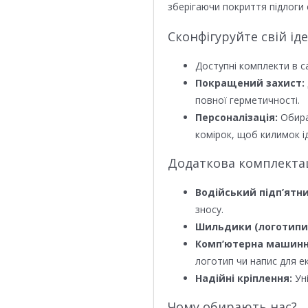
зберігаючи покриття підлоги 
Сконфігуруйте свій ід
Доступні комплекти в с
Покращений захист:
повної герметичності.
Персоналізація:
Обира
комірок, щоб килимок ід
Додаткова комплектаці
Водійський підп’ятни
зносу.
Шильдики (логотипи
Комп’ютерна машинн
логотип чи напис для е
Надійні кріплення:
Уні
Чому обирають нас?