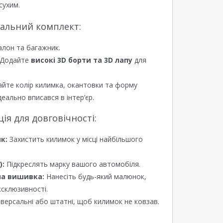
сухим.
еальний комплект:
алон та багажник.
Додайте
високі 3D борти та 3D лапу
для
йте колір килимка, окантовки та форму
еально вписався в інтер’єр.
я для довговічності:
к:
Захистить килимок у місці найбільшого
):
Підкреслять марку вашого автомобіля.
а вишивка:
Нанесіть будь-який малюнок,
ксклюзивності.
версальні або штатні, щоб килимок не ковзав.