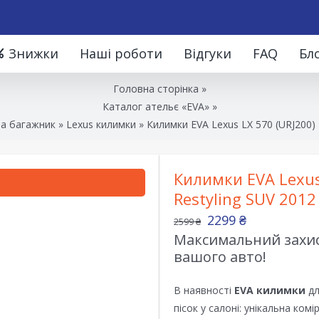
Знижки
Наші роботи
Відгуки
FAQ
Бл
Головна сторінка
»
Каталог ательє «EVA»
»
та багажник
»
Lexus килимки
»
Килимки EVA Lexus LX 570 (URJ200) 
Килимки EVA Lexus 
Restyling SUV 2012
2299
₴
2599
₴
Максимальний захист
вашого авто!
В наявності
EVA килимки
дл
пісок у салоні: унікальна ком