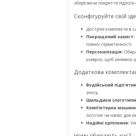
зберігаючи покриття підлоги 
Сконфігуруйте свій ід
Доступні комплекти в с
Покращений захист:
повної герметичності.
Персоналізація:
Обира
комірок, щоб килимок ід
Додаткова комплектаці
Водійський підп’ятни
зносу.
Шильдики (логотипи
Комп’ютерна машинн
логотип чи напис для е
Надійні кріплення:
Уні
Чому обирають нас?