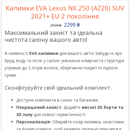
Килимки EVA Lexus NX 250 (AZ20) SUV
2021+ EU 2 покоління
2299
₴
2599
₴
Максимальний захист та ідеальна
чистота салону вашого авто!
В наявності
EVA килимки
для вашого авто! Забудьте про
бруд, воду та пісок у салоні: унікальна комірчаста структура
утримає до 2 літрів вологи, зберігаючи покриття підлоги
сухим.
Сконфігуруйте свій ідеальний комплект:
Доступні комплекти в салон та багажник.
Покращений захист:
Додайте
високі 3D борти та
3D лапу
для повної герметичності.
Персоналізація:
Обирайте колір килимка, окантовки
та форму комірок, щоб килимок ідеально вписався в