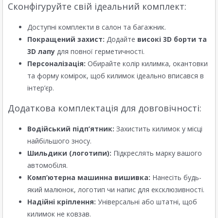
Сконфігуруйте свій ідеальний комплект:
Доступні комплекти в салон та багажник.
Покращений захист:
Додайте
високі 3D борти та
3D лапу
для повної герметичності.
Персоналізація:
Обирайте колір килимка, окантовки
та форму комірок, щоб килимок ідеально вписався в
інтер’єр.
Додаткова комплектація для довговічності:
Водійський підп’ятник:
Захистить килимок у місці
найбільшого зносу.
Шильдики (логотипи):
Підкреслять марку вашого
автомобіля.
Комп’ютерна машинна вишивка:
Нанесіть будь-
який малюнок, логотип чи напис для ексклюзивності.
Надійні кріплення:
Універсальні або штатні, щоб
килимок не ковзав.