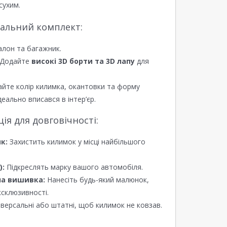
сухим.
еальний комплект:
алон та багажник.
Додайте
високі 3D борти та 3D лапу
для
йте колір килимка, окантовки та форму
еально вписався в інтер’єр.
я для довговічності:
к:
Захистить килимок у місці найбільшого
):
Підкреслять марку вашого автомобіля.
а вишивка:
Нанесіть будь-який малюнок,
ксклюзивності.
версальні або штатні, щоб килимок не ковзав.