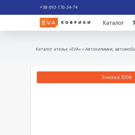
+38-093-170-34-74
Каталог
Каталог ательє «EVA»
»
Автокилимки, автомобіл
Знижка 300₴