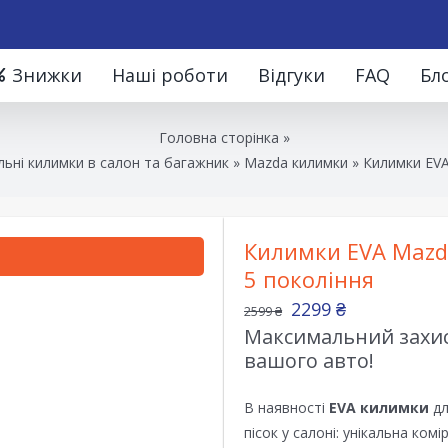
Знижки
Наші роботи
Відгуки
FAQ
Бл
Головна сторінка
»
ьні килимки в салон та багажник
»
Mazda килимки
»
Килимки EVA
Килимки EVA Mazda
5 покоління
2299
₴
2599
₴
Максимальний захист
вашого авто!
В наявності
EVA килимки
дл
пісок у салоні: унікальна ком