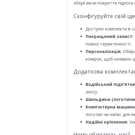
зберігаючи покриття підлоги 
Сконфігуруйте свій ід
Доступні комплекти в с
Покращений захист:
повної герметичності.
Персоналізація:
Обира
комірок, щоб килимок ід
Додаткова комплектаці
Водійський підп’ятни
зносу.
Шильдики (логотипи
Комп’ютерна машинн
логотип чи напис для е
Надійні кріплення:
Уні
Чому обирають нас?