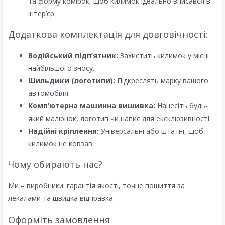
та форму комірок, щоб килимок ідеально вписався в
інтер’єр.
Додаткова комплектація для довговічності:
Водійський підп’ятник:
Захистить килимок у місці
найбільшого зносу.
Шильдики (логотипи):
Підкреслять марку вашого
автомобіля.
Комп’ютерна машинна вишивка:
Нанесіть будь-
який малюнок, логотип чи напис для ексклюзивності.
Надійні кріплення:
Універсальні або штатні, щоб
килимок не ковзав.
Чому обирають нас?
Ми – виробники: гарантія якості, точне пошиття за
лекалами та швидка відправка.
Оформіть замовлення