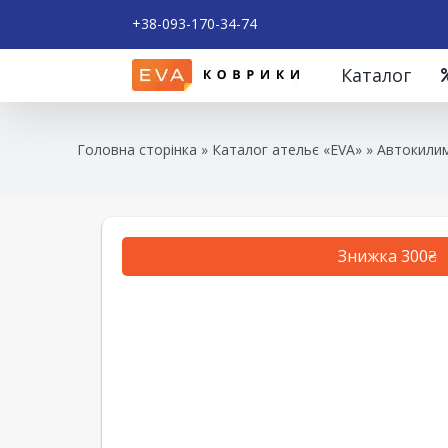
+38-093-170-34-74
Каталог
Головна сторінка
»
Каталог ательє «EVA»
»
Автокилим
Знижка 300₴