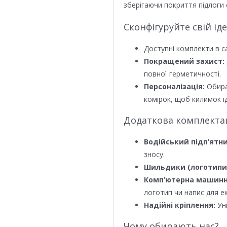
зберігаючи покриття підлоги 
Сконфігуруйте свій ід
Доступні комплекти в с
Покращений захист:
повної герметичності.
Персоналізація:
Обира
комірок, щоб килимок ід
Додаткова комплектаці
Водійський підп’ятни
зносу.
Шильдики (логотипи
Комп’ютерна машинн
логотип чи напис для е
Надійні кріплення:
Уні
Чому обирають нас?