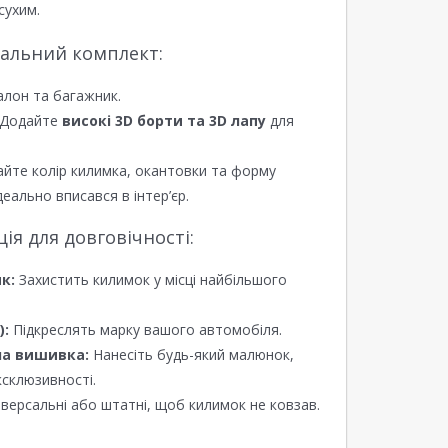
сухим.
еальний комплект:
алон та багажник.
Додайте
високі 3D борти та 3D лапу
для
йте колір килимка, окантовки та форму
еально вписався в інтер’єр.
я для довговічності:
к:
Захистить килимок у місці найбільшого
):
Підкреслять марку вашого автомобіля.
а вишивка:
Нанесіть будь-який малюнок,
ксклюзивності.
версальні або штатні, щоб килимок не ковзав.