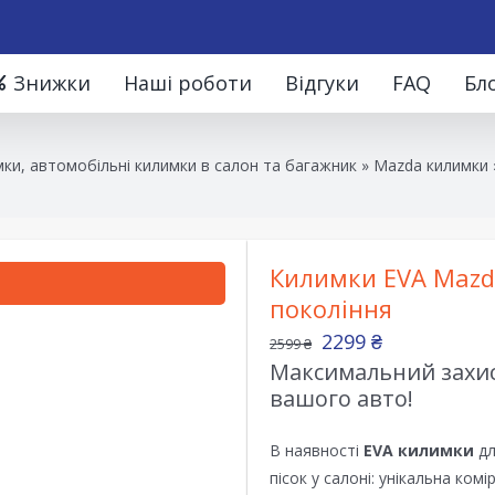
Знижки
Наші роботи
Відгуки
FAQ
Бл
ки, автомобільні килимки в салон та багажник
»
Mazda килимки
Килимки EVA Mazda
покоління
2299
₴
2599
₴
Максимальний захист
вашого авто!
В наявності
EVA килимки
дл
пісок у салоні: унікальна ком