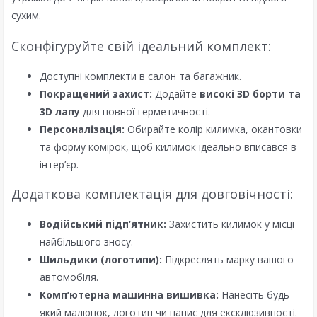
сухим.
Сконфігуруйте свій ідеальний комплект:
Доступні комплекти в салон та багажник.
Покращений захист:
Додайте
високі 3D борти та
3D лапу
для повної герметичності.
Персоналізація:
Обирайте колір килимка, окантовки
та форму комірок, щоб килимок ідеально вписався в
інтер’єр.
Додаткова комплектація для довговічності:
Водійський підп’ятник:
Захистить килимок у місці
найбільшого зносу.
Шильдики (логотипи):
Підкреслять марку вашого
автомобіля.
Комп’ютерна машинна вишивка:
Нанесіть будь-
який малюнок, логотип чи напис для ексклюзивності.