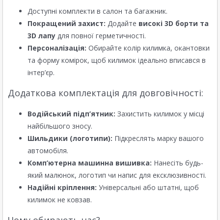
Доступні комплекти в салон та багажник.
Покращений захист:
Додайте
високі 3D борти та
3D лапу
для повної герметичності.
Персоналізація:
Обирайте колір килимка, окантовки
та форму комірок, щоб килимок ідеально вписався в
інтер’єр.
Додаткова комплектація для довговічності:
Водійський підп’ятник:
Захистить килимок у місці
найбільшого зносу.
Шильдики (логотипи):
Підкреслять марку вашого
автомобіля.
Комп’ютерна машинна вишивка:
Нанесіть будь-
який малюнок, логотип чи напис для ексклюзивності.
Надійні кріплення:
Універсальні або штатні, щоб
килимок не ковзав.