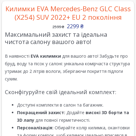
Килимки EVA Mercedes-Benz GLC Class
(X254) SUV 2022+ EU 2 покоління
2299
₴
2599
₴
Максимальний захист та ідеальна
чистота салону вашого авто!
В наявності
EVA килимки
для вашого авто! Забудьте про
бруд, воду та пісок у салоні: унікальна комірчаста структура
утримає до 2 літрів вологи, зберігаючи покриття підлоги
сухим.
Сконфігуруйте свій ідеальний комплект:
Доступні комплекти в салон та багажник.
Покращений захист:
Додайте
високі 3D борти та
3D лапу
для повної герметичності.
Персоналізація:
Обирайте колір килимка, окантовки
та форму комірок, щоб килимок ідеально вписався в