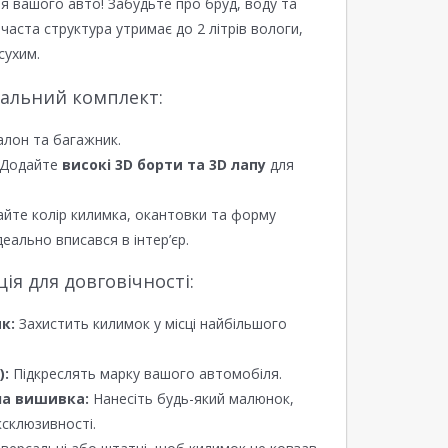
я вашого авто! Забудьте про бруд, воду та
ірчаста структура утримає до 2 літрів вологи,
сухим.
еальний комплект:
алон та багажник.
Додайте
високі 3D борти та 3D лапу
для
йте колір килимка, окантовки та форму
еально вписався в інтер’єр.
я для довговічності:
к:
Захистить килимок у місці найбільшого
):
Підкреслять марку вашого автомобіля.
а вишивка:
Нанесіть будь-який малюнок,
ксклюзивності.