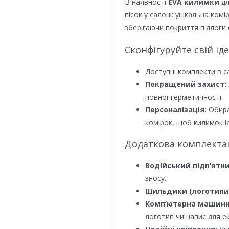
В наявності
EVA килимки
дл
пісок у салоні: унікальна ком
зберігаючи покриття підлоги 
Сконфігуруйте свій ід
Доступні комплекти в с
Покращений захист:
повної герметичності.
Персоналізація:
Обира
комірок, щоб килимок ід
Додаткова комплектаці
Водійський підп’ятни
зносу.
Шильдики (логотипи
Комп’ютерна машинн
логотип чи напис для е