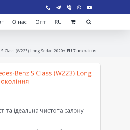
ог
О нас
Опт
RU
S Class (W223) Long Sedan 2020+ EU 7 покоління
des-Benz S Class (W223) Long
покоління
 та ідеальна чистота салону