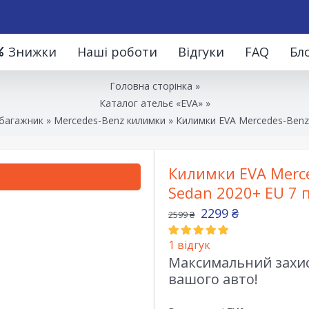
Знижки
Наші роботи
Відгуки
FAQ
Бл
Головна сторінка
»
Каталог ательє «EVA»
»
 багажник
»
Mercedes-Benz килимки
»
Килимки EVA Mercedes-Benz 
Килимки EVA Merce
Sedan 2020+ EU 7 
2299
₴
2599
₴
1
відгук
Максимальний захист
вашого авто!