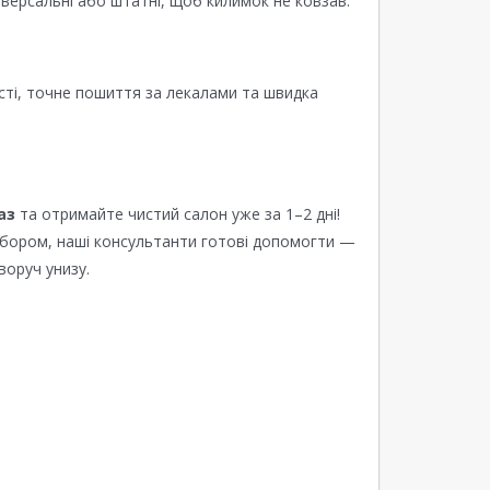
версальні або штатні, щоб килимок не ковзав.
сті, точне пошиття за лекалами та швидка
аз
та отримайте чистий салон уже за 1–2 дні!
ибором, наші консультанти готові допомогти —
воруч унизу.