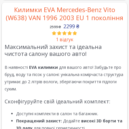
Килимки EVA Mercedes-Benz Vito
(W638) VAN 1996 2003 EU 1 покоління
2299
₴
2599
₴
1
відгук
Максимальний захист та ідеальна
чистота салону вашого авто!
В наявності
EVA килимки
для вашого авто! Забудьте про
бруд, воду та пісок у салоні: унікальна комірчаста структура
утримає до 2 літрів вологи, зберігаючи покриття підлоги
сухим.
Сконфігуруйте свій ідеальний комплект:
Доступні комплекти в салон та багажник.
Покращений захист:
Додайте
високі 3D борти та
3D лапу
для повної герметичності.