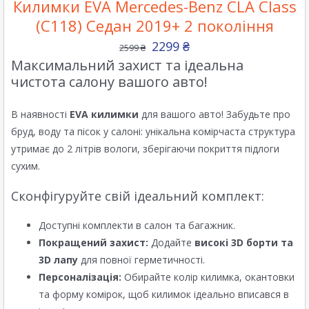
Килимки EVA Mercedes-Benz CLA Class
(C118) Седан 2019+ 2 покоління
2299
₴
2599
₴
Максимальний захист та ідеальна
чистота салону вашого авто!
В наявності
EVA килимки
для вашого авто! Забудьте про
бруд, воду та пісок у салоні: унікальна комірчаста структура
утримає до 2 літрів вологи, зберігаючи покриття підлоги
сухим.
Сконфігуруйте свій ідеальний комплект:
Доступні комплекти в салон та багажник.
Покращений захист:
Додайте
високі 3D борти та
3D лапу
для повної герметичності.
Персоналізація:
Обирайте колір килимка, окантовки
та форму комірок, щоб килимок ідеально вписався в