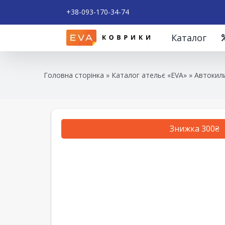
+38-093-170-34-74
Каталог
Головна сторінка
»
Каталог ательє «EVA»
»
Автокили
Знижка 300₴