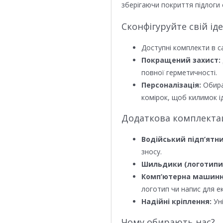
зберігаючи покриття підлоги 
Сконфігуруйте свій ід
Доступні комплекти в с
Покращений захист:
повної герметичності.
Персоналізація:
Обира
комірок, щоб килимок ід
Додаткова комплектаці
Водійський підп’ятни
зносу.
Шильдики (логотипи
Комп’ютерна машинн
логотип чи напис для е
Надійні кріплення:
Уні
Чому обирають нас?