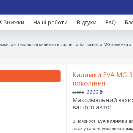
Знижки
Наші роботи
Відгуки
FAQ
Бл
мки, автомобільні килимки в салон та багажник
»
MG килимки
»
Килимки EVA MG 35
покоління
2299
₴
2599
₴
Максимальний захист
вашого авто!
В наявності
EVA килимки
дл
пісок у салоні: унікальна ком