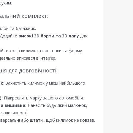
сухим.
еальний комплект:
алон та багажник.
Додайте
високі 3D борти та 3D лапу
для
йте колір килимка, окантовки та форму
еально вписався в інтер’єр.
я для довговічності:
к:
Захистить килимок у місці найбільшого
):
Підкреслять марку вашого автомобіля.
а вишивка:
Нанесіть будь-який малюнок,
ксклюзивності.
версальні або штатні, щоб килимок не ковзав.