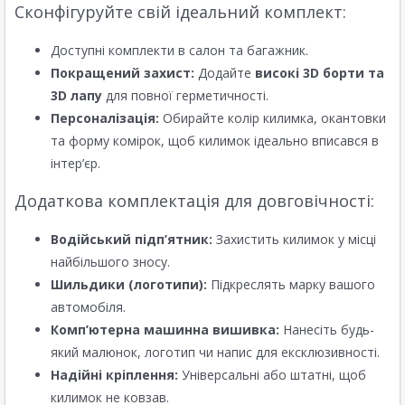
Сконфігуруйте свій ідеальний комплект:
Доступні комплекти в салон та багажник.
Покращений захист:
Додайте
високі 3D борти та
3D лапу
для повної герметичності.
Персоналізація:
Обирайте колір килимка, окантовки
та форму комірок, щоб килимок ідеально вписався в
інтер’єр.
Додаткова комплектація для довговічності:
Водійський підп’ятник:
Захистить килимок у місці
найбільшого зносу.
Шильдики (логотипи):
Підкреслять марку вашого
автомобіля.
Комп’ютерна машинна вишивка:
Нанесіть будь-
який малюнок, логотип чи напис для ексклюзивності.
Надійні кріплення:
Універсальні або штатні, щоб
килимок не ковзав.