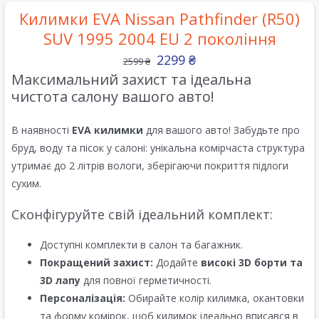
Килимки EVA Nissan Pathfinder (R50)
SUV 1995 2004 EU 2 покоління
2299
₴
2599
₴
Максимальний захист та ідеальна
чистота салону вашого авто!
В наявності
EVA килимки
для вашого авто! Забудьте про
бруд, воду та пісок у салоні: унікальна комірчаста структура
утримає до 2 літрів вологи, зберігаючи покриття підлоги
сухим.
Сконфігуруйте свій ідеальний комплект:
Доступні комплекти в салон та багажник.
Покращений захист:
Додайте
високі 3D борти та
3D лапу
для повної герметичності.
Персоналізація:
Обирайте колір килимка, окантовки
та форму комірок, щоб килимок ідеально вписався в