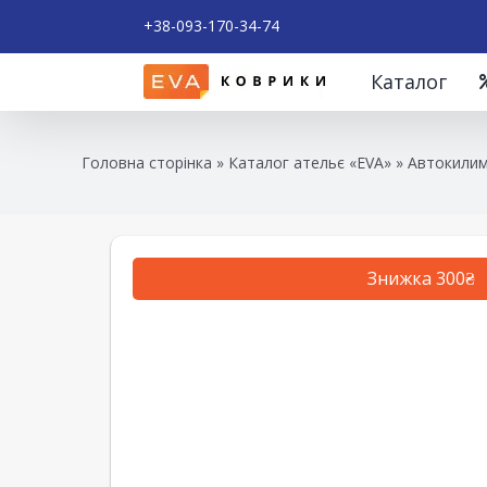
+38-093-170-34-74
Каталог
Головна сторінка
»
Каталог ательє «EVA»
»
Автокилим
Знижка 300₴