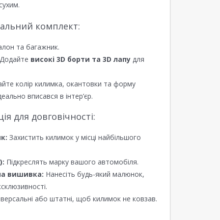
сухим.
еальний комплект:
алон та багажник.
Додайте
високі 3D борти та 3D лапу
для
йте колір килимка, окантовки та форму
еально вписався в інтер’єр.
я для довговічності:
к:
Захистить килимок у місці найбільшого
):
Підкреслять марку вашого автомобіля.
а вишивка:
Нанесіть будь-який малюнок,
ксклюзивності.
версальні або штатні, щоб килимок не ковзав.