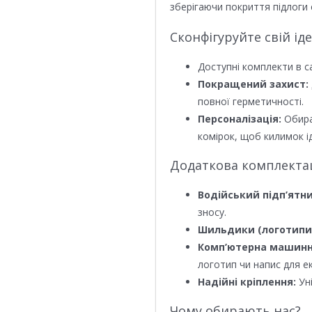
зберігаючи покриття підлоги 
Сконфігуруйте свій ід
Доступні комплекти в с
Покращений захист:
повної герметичності.
Персоналізація:
Обира
комірок, щоб килимок ід
Додаткова комплектаці
Водійський підп’ятни
зносу.
Шильдики (логотипи
Комп’ютерна машинн
логотип чи напис для е
Надійні кріплення:
Уні
Чому обирають нас?