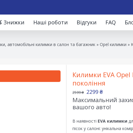
Знижки
Наші роботи
Відгуки
FAQ
Бл
ки, автомобільні килимки в салон та багажник
»
Opel килимки
»
К
Килимки EVA Opel I
покоління
2299
₴
2599
₴
Максимальний захист
вашого авто!
В наявності
EVA килимки
дл
пісок у салоні: унікальна ком