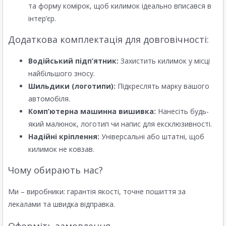
та форму комірок, щоб килимок ідеально вписався в
інтер’єр.
Додаткова комплектація для довговічності:
Водійський підп’ятник:
Захистить килимок у місці
найбільшого зносу.
Шильдики (логотипи):
Підкреслять марку вашого
автомобіля.
Комп’ютерна машинна вишивка:
Нанесіть будь-
який малюнок, логотип чи напис для ексклюзивності.
Надійні кріплення:
Універсальні або штатні, щоб
килимок не ковзав.
Чому обирають нас?
Ми – виробники: гарантія якості, точне пошиття за
лекалами та швидка відправка.
Оформіть замовлення