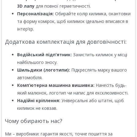
3D лапу
для повної герметичності.
Персоналізація:
Обирайте колір килимка, окантовки
та форму комірок, щоб килимок ідеально вписався в
інтер’єр.
Додаткова комплектація для довговічності:
Водійський підп’ятник:
Захистить килимок у місці
найбільшого зносу.
Шильдики (логотипи):
Підкреслять марку вашого
автомобіля.
Комп’ютерна машинна вишивка:
Нанесіть будь-
який малюнок, логотип чи напис для ексклюзивності.
Надійні кріплення:
Універсальні або штатні, щоб
килимок не ковзав.
Чому обирають нас?
Ми – виробники: гарантія якості, точне пошиття за