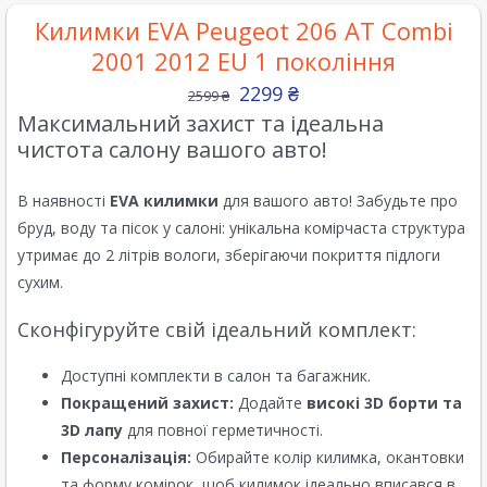
Килимки EVA Peugeot 206 AT Combi
2001 2012 EU 1 покоління
2299
₴
2599
₴
Максимальний захист та ідеальна
чистота салону вашого авто!
В наявності
EVA килимки
для вашого авто! Забудьте про
бруд, воду та пісок у салоні: унікальна комірчаста структура
утримає до 2 літрів вологи, зберігаючи покриття підлоги
сухим.
Сконфігуруйте свій ідеальний комплект:
Доступні комплекти в салон та багажник.
Покращений захист:
Додайте
високі 3D борти та
3D лапу
для повної герметичності.
Персоналізація:
Обирайте колір килимка, окантовки
та форму комірок, щоб килимок ідеально вписався в