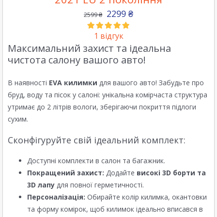
2299
₴
2599
₴
1
відгук
Максимальний захист та ідеальна
чистота салону вашого авто!
В наявності
EVA килимки
для вашого авто! Забудьте про
бруд, воду та пісок у салоні: унікальна комірчаста структура
утримає до 2 літрів вологи, зберігаючи покриття підлоги
сухим.
Сконфігуруйте свій ідеальний комплект:
Доступні комплекти в салон та багажник.
Покращений захист:
Додайте
високі 3D борти та
3D лапу
для повної герметичності.
Персоналізація:
Обирайте колір килимка, окантовки
та форму комірок, щоб килимок ідеально вписався в