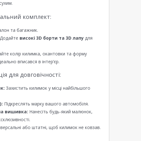
сухим.
еальний комплект:
алон та багажник.
Додайте
високі 3D борти та 3D лапу
для
йте колір килимка, окантовки та форму
еально вписався в інтер’єр.
я для довговічності:
к:
Захистить килимок у місці найбільшого
):
Підкреслять марку вашого автомобіля.
а вишивка:
Нанесіть будь-який малюнок,
ксклюзивності.
версальні або штатні, щоб килимок не ковзав.