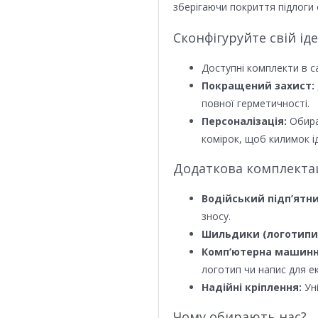
зберігаючи покриття підлоги 
Сконфігуруйте свій ід
Доступні комплекти в с
Покращений захист:
повної герметичності.
Персоналізація:
Обира
комірок, щоб килимок ід
Додаткова комплектаці
Водійський підп’ятни
зносу.
Шильдики (логотипи
Комп’ютерна машинн
логотип чи напис для е
Надійні кріплення:
Уні
Чому обирають нас?