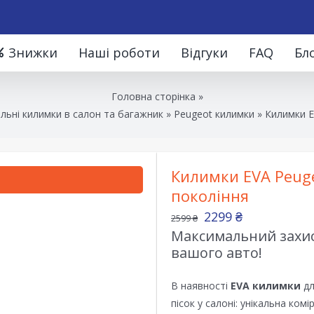
Знижки
Наші роботи
Відгуки
FAQ
Бл
Головна сторінка
»
льні килимки в салон та багажник
»
Peugeot килимки
»
Килимки E
Килимки EVA Peuge
покоління
2299
₴
2599
₴
Максимальний захист
вашого авто!
В наявності
EVA килимки
дл
пісок у салоні: унікальна ком