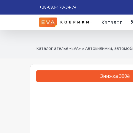
+38-093-170-34-74
Каталог
Каталог ательє «EVA»
»
Автокилимки, автомобі
Знижка 300₴