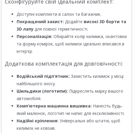
Сконфігуруйте свій ідеальний комплект:
Доступні комплекти в салон та багажник.
Покращений захист:
Додайте
високі 3D борти та
3D лапу
для повної герметичності.
Персоналізація:
Обирайте колір килимка, окантовки
та форму комірок, щоб килимок ідеально вписався в
інтер’єр.
Додаткова комплектація для довговічності:
Водійський підп’ятник:
Захистить килимок у місці
найбільшого зносу.
Шильдики (логотипи):
Підкреслять марку вашого
автомобіля.
Комп’ютерна машинна вишивка:
Нанесіть будь-
який малюнок, логотип чи напис для ексклюзивності.
Надійні кріплення:
Універсальні або штатні, щоб
килимок не ковзав.