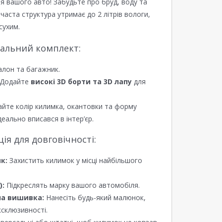
я вашого авто! Забудьте про бруд, воду та
ірчаста структура утримає до 2 літрів вологи,
сухим.
еальний комплект:
алон та багажник.
Додайте
високі 3D борти та 3D лапу
для
йте колір килимка, окантовки та форму
еально вписався в інтер’єр.
я для довговічності:
к:
Захистить килимок у місці найбільшого
):
Підкреслять марку вашого автомобіля.
а вишивка:
Нанесіть будь-який малюнок,
ксклюзивності.