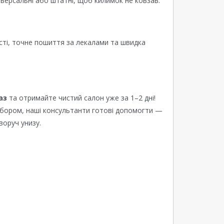
версальні або штатні, щоб килимок не ковзав.
сті, точне пошиття за лекалами та швидка
аз
та отримайте чистий салон уже за 1–2 дні!
ибором, наші консультанти готові допомогти —
воруч унизу.