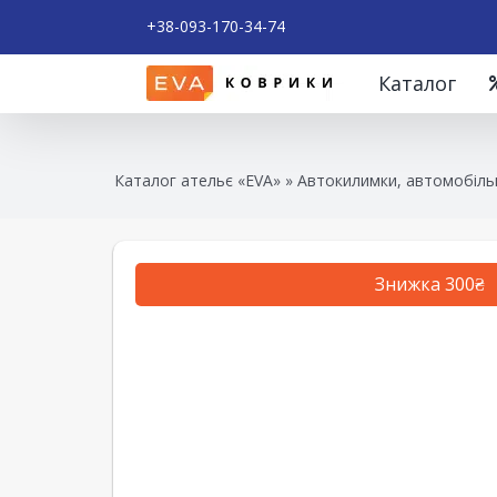
+38-093-170-34-74
Каталог
Каталог ательє «EVA»
»
Автокилимки, автомобільн
Знижка 300₴