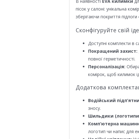
В наявності
EVA килимки
дл
пісок у салоні: унікальна ком
зберігаючи покриття підлоги 
Сконфігуруйте свій ід
Доступні комплекти в с
Покращений захист:
повної герметичності.
Персоналізація:
Обира
комірок, щоб килимок ід
Додаткова комплектаці
Водійський підп’ятни
зносу.
Шильдики (логотипи
Комп’ютерна машинн
логотип чи напис для е