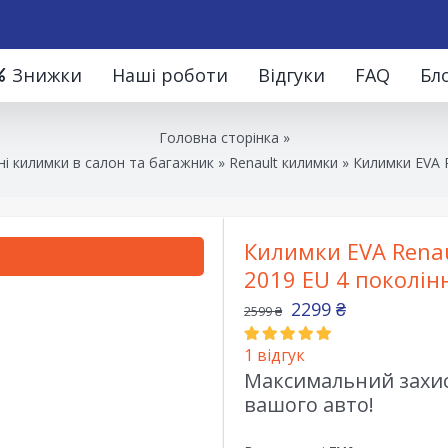
Знижки
Наші роботи
Відгуки
FAQ
Бл
Головна сторінка
»
і килимки в салон та багажник
»
Renault килимки
»
Килимки EVA R
Килимки EVA Renau
2019 EU 4 поколін
2299
₴
2599
₴
1
відгук
Максимальний захист
вашого авто!